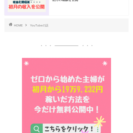
HOME
YouTubeの話