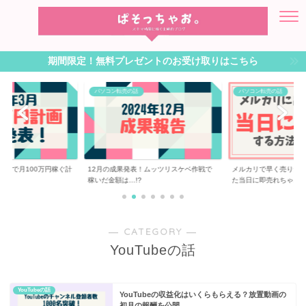
期間限定！無料プレゼントのお受け取りはこちら
パソコン転売の話
パソコン転売の話
転売で月100万円稼ぐ計
12月の成果発表！ムッツリスケベ作戦で
メルカリで早く売りた
稼いだ金額は…!?
た当日に即売れちゃ...
― CATEGORY ―
YouTubeの話
YouTubeの話
YouTubeの収益化はいくらもらえる？放置動画の
初月の報酬を公開