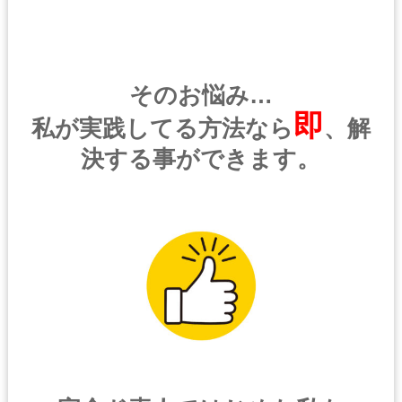
ご本人であることを確認させていただいたうえで、合理的な範囲
ですみやかに 対応させていただきます。
プライバシーに関する意見・苦情・異議申し立てについて
お客様が、当ウェブサイトで掲示した本方針を守っていないと思
そのお悩み…
われる場合には、お問い合わせを通じて当方にまずご連絡くださ
即
い。
私が実践してる方法なら
、解
内容確認後、折り返しメールでの連絡をした後、適切な処理がで
決する事ができます。
きるよう努めます。