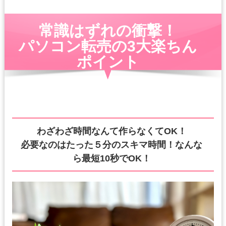
個人情報とは、個人に関する情報であり、氏名、生年月日、性
別、電話番号、
常識はずれの
衝撃！
電子メールアドレス、職業、勤務先等、特定の個人を識別し得る
情報をいいます。
パソコン転売の3大楽ちん
ポイント
個人情報の収集・利用
当方は、以下の目的のため、その範囲内においてのみ、個人情報
を収集・利用いたします。当方による個人情報の収集・利用は、
お客様の自発的な提供によるものであり、お客様が個人情報を提
供された場合は、当方が本方針に則って個人情報を 利用すること
をお客様が許諾したものとします。
わざわざ時間なんて作らなくてOK！
・ご注文された当方の商品をお届けするうえで必要な業務
必要なのはたった５分のスキマ時間！なんな
・新商品の案内などお客様に有益かつ必要と思われる情報の提供
・業務遂行上で必要となる当方からの問い合わせ、確認、および
ら最短10秒でOK！
サービス向上のための意見収集
・各種のお問い合わせ対応
個人情報の第三者提供
当方は、法令に基づく場合等正当な理由によらない限り、
事前に本人の同意を得ることなく、個人情報を第三者に開示・提