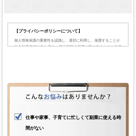
【プライバシーポリシーについて】
個人情報保護の重要性を認識し、適切に利用し、保護することが
社会的責任であると考え、個人情報の保護に努めることをお約束
いたします。
個人情報の定義
個人情報とは、個人に関する情報であり、氏名、生年月日、性
別、電話番号、
電子メールアドレス、職業、勤務先等、特定の個人を識別し得る
情報をいいます。
個人情報の収集・利用
当方は、以下の目的のため、その範囲内においてのみ、個人情報
を収集・利用いたします。当方による個人情報の収集・利用は、
仕事や家事、子育てに忙しくて副業に使える時
お客様の自発的な提供によるものであり、お客様が個人情報を提
間がない
供された場合は、当方が本方針に則って個人情報を 利用すること
をお客様が許諾したものとします。