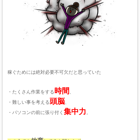
稼ぐためには絶対必要不可欠だと思っていた
時間
・たくさん作業をする
、
頭脳
・難しい事を考える
、
集中力
・パソコンの前に張り付く
。