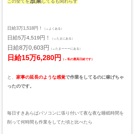
放棄
この全てを
してるも関わらず
日給3万1,518円！
（←よくある）
日給5万4,519円！
（←たまにある）
日給8万0,603円
（←たまーーーにある）
日給15万6,280円
（←私の最高日給です）
と、
家事の延長のような感覚
で作業をしてるのに稼げちゃ
ったのです。
毎日すきあらばパソコンに張り付いて夜な夜な睡眠時間を
削って何時間も作業をしてた頃と比べたら