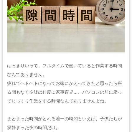
供することはありません。
個人情報の管理
当方は、個人情報の漏洩、滅失、毀損等を防止するために、個人
情報保護管理責任者を設置し、
十分な安全保護に努め、 また、個人情報を正確に、また最新なも
のに保つよう、 お預かりした個人情報の適切な管理を行います。
情報内容の照会、修正または削除
当方は、お客様が当社にご提供いただいた個人情報の照会、修正
または削除を希望される場合は、
はっきりいって、フルタイムで働いていると作業する時間
ご本人であることを確認させていただいたうえで、合理的な範囲
なんてありません。
ですみやかに 対応させていただきます。
疲れてヘトヘトになってお家にかえってきたと思ったら座
プライバシーに関する意見・苦情・異議申し立てについて
る間もなく夕飯の仕度に家事育児…、パソコンの前に座っ
お客様が、当ウェブサイトで掲示した本方針を守っていないと思
われる場合には、お問い合わせを通じて当方にまずご連絡くださ
てじっくり作業をする時間なんてありませんよね。
い。
内容確認後、折り返しメールでの連絡をした後、適切な処理がで
きるよう努めます。
まとまった時間がとれる唯一の時間といえば、子供たちが
寝静まった夜の時間だけ。