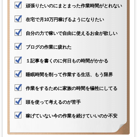
頑張りたいのにまとまった作業時間がとれない
・ご注文された当方の商品をお届けするうえで必要な業務
・新商品の案内などお客様に有益かつ必要と思われる情報の提供
在宅で月10万円稼げるようになりたい
・業務遂行上で必要となる当方からの問い合わせ、確認、および
サービス向上のための意見収集
自分の力で稼いで自由に使えるお金が欲しい
・各種のお問い合わせ対応
ブログの作業に疲れた
個人情報の第三者提供
当方は、法令に基づく場合等正当な理由によらない限り、
１記事を書くのに何日もの時間がかかる
事前に本人の同意を得ることなく、個人情報を第三者に開示・提
供することはありません。
睡眠時間を削って作業する生活、もう限界
個人情報の管理
作業をするために家族の時間を犠牲にしてる
当方は、個人情報の漏洩、滅失、毀損等を防止するために、個人
情報保護管理責任者を設置し、
十分な安全保護に努め、 また、個人情報を正確に、また最新なも
頭を使って考えるのが苦手
のに保つよう、 お預かりした個人情報の適切な管理を行います。
稼げていない今の作業を続けていいのか不安
情報内容の照会、修正または削除
当方は、お客様が当社にご提供いただいた個人情報の照会、修正
または削除を希望される場合は、