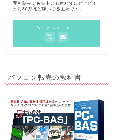
間も脳みそも集中力も使わずにピピピ！
と月30万ほど稼いでる主婦です。
＼ Follow me ／
パソコン転売の教科書