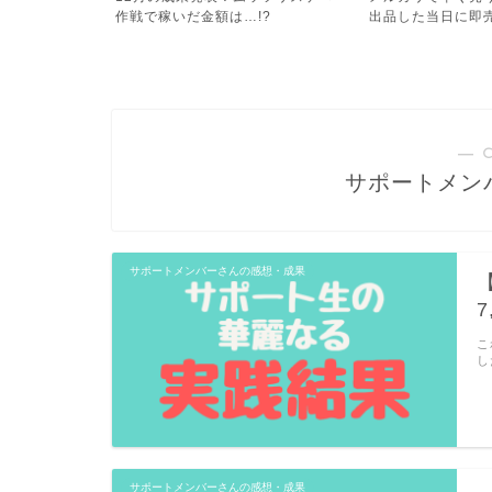
!?
出品した当日に即売れちゃ...
践した6か月の衝撃の
― 
サポートメン
サポートメンバーさんの感想・成果
こ
し
サポートメンバーさんの感想・成果