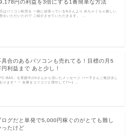
29,178円の利益を3倍にする1番簡単な方法
日はパソコン転売を 一緒に頑張っているNさんより めちゃくちゃ嬉しい
想をいただいたので ご紹介させていただきます。 …
不具合のあるパソコンも売れてる！目標の月5
万円利益まで あと少し！
PC-BAS」を実践中のhさんから頂いたメッセージ パー子さんご無沙汰し
おります＾＾ 在庫をコツコツと増やして7〜1 …
ブログだと単発で5,000円稼ぐのがとても難し
かったけど