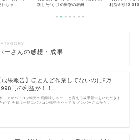
報酬...
利益金額13,010...
めてよかったこと
CATEGORY ―
バーさんの感想・成果
【成果報告】ほとんど作業してないのに8万
7,998円の利益が！！
れこそがパソコン転売の醍醐味じゃー！ と言える成果報告をいただきま
たので 今日は一緒にパソコン転売をやってる メンバーさんから …