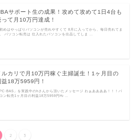
GBAサポート生の成果！攻めて攻めて1日4台も
売って月10万円達成！
初めはやっぱりパソコンが売れやすくて 8月に入ってから、毎日売れてま
。 パソコン転売は 仕入れたパソコンを出品してしま …
メルカリで月10万円稼ぐ主婦誕生！1ヶ月目の
利益18万5959円！
PC-BAS」を実践中のhさんから頂いたメッセージ わぁああああ！！！パ
コン転売1ヶ月目の利益18万5959円Ƕ …
2
3