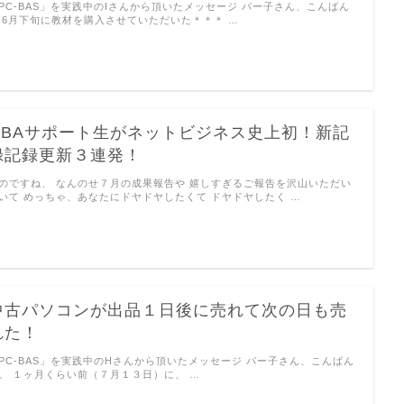
PC-BAS」を実践中のIさんから頂いたメッセージ パー子さん、こんばん
 6月下旬に教材を購入させていただいた＊＊＊ …
GBAサポート生がネットビジネス史上初！新記
録記録更新３連発！
のですね、 なんのせ７月の成果報告や 嬉しすぎるご報告を沢山いただい
いて めっちゃ、あなたにドヤドヤしたくて ドヤドヤしたく …
中古パソコンが出品１日後に売れて次の日も売
れた！
PC-BAS」を実践中のHさんから頂いたメッセージ パー子さん、こんばん
。 １ヶ月くらい前（７月１３日）に、 …