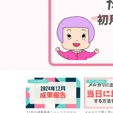
パソコン転売の話
パソコン転売の話
ッツリスケベ
メルカリで早く売りたい時のコツ！
初心者がゼロから