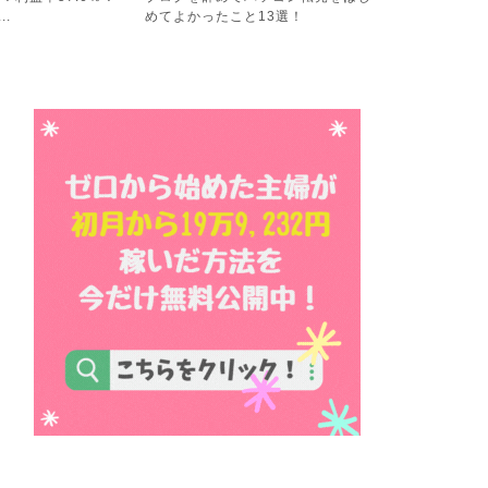
13選！
レ！６４．６％でパソコン...
稼ぐ計画の結