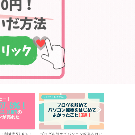
パソコン転売の話
パソコン転売の話
パソコン転売をはじ
転売の利益率が高いのはやっぱりコ
【速報】パソ