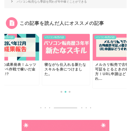
パソコン転売なら季節を問わず年中稼ぐことができる
この記事を読んだ人にオススメの記事
コン転売の話
パソコン転売の話
パソコン転売の話
2月の成果発表！ムッツ
寝ながら仕入れる新たな
メルカリ転売で古物
スケベ作戦で稼いだ金
スキルを身につけまし
可証をとるときの書
…!?
た。
方！URL申請はどう
れ...