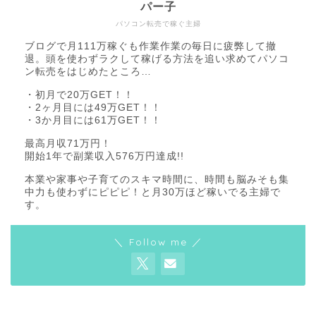
パー子
パソコン転売で稼ぐ主婦
ブログで月111万稼ぐも作業作業の毎日に疲弊して撤
退。頭を使わずラクして稼げる方法を追い求めてパソコ
ン転売をはじめたところ…
・初月で20万GET！！
・2ヶ月目には49万GET！！
・3か月目には61万GET！！
最高月収71万円！
開始1年で副業収入576万円達成!!
本業や家事や子育てのスキマ時間に、時間も脳みそも集
中力も使わずにピピピ！と月30万ほど稼いでる主婦で
す。
＼ Follow me ／