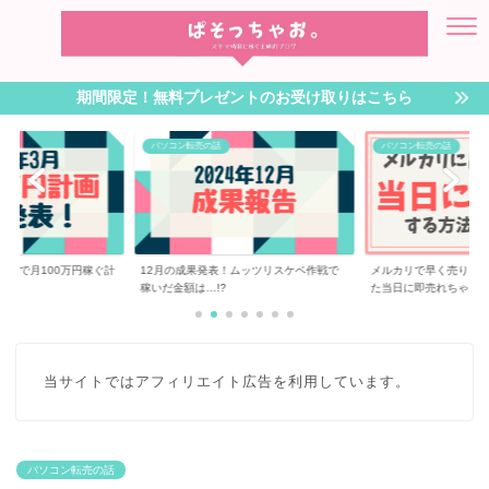
期間限定！無料プレゼントのお受け取りはこちら
パソコン転売の話
パソコン転売の話
転売で月100万円稼ぐ計
12月の成果発表！ムッツリスケベ作戦で
メルカリで早く売りた
稼いだ金額は…!?
た当日に即売れちゃ...
当サイトではアフィリエイト広告を利用しています。
パソコン転売の話