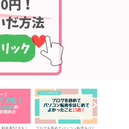
パソコン転売の話
パソコン転売の話
パソコン転売をはじ
転売の利益率が高いのはやっぱりコ
【速報】パソ