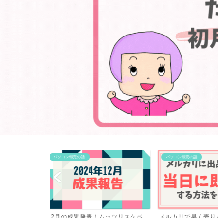
パソコン転売の話
パソコン転売の話
ッツリスケベ
メルカリで早く売りたい時のコツ！
初心者がゼロから