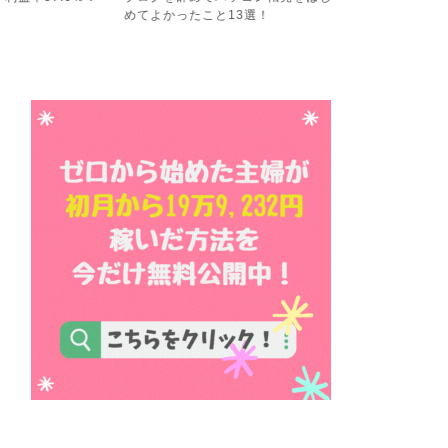
13選！
レ！６４．６％でパソコン...
稼ぐ計画の結