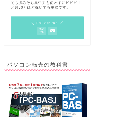
間も脳みそも集中力も使わずにピピピ！
と月30万ほど稼いでる主婦です。
＼ Follow me ／
パソコン転売の教科書