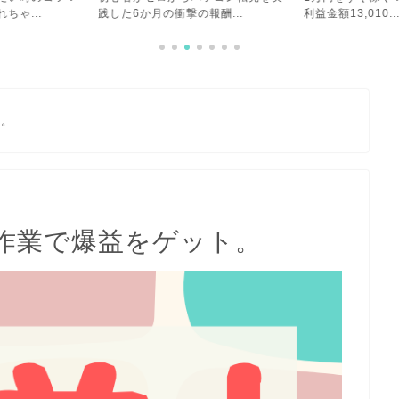
報酬...
利益金額13,010...
めてよかったこと
す。
作業で爆益をゲット。