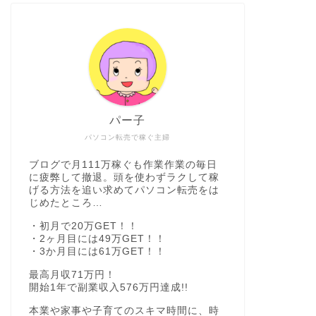
パー子
パソコン転売で稼ぐ主婦
ブログで月111万稼ぐも作業作業の毎日
に疲弊して撤退。頭を使わずラクして稼
げる方法を追い求めてパソコン転売をは
じめたところ…
・初月で20万GET！！
・2ヶ月目には49万GET！！
・3か月目には61万GET！！
最高月収71万円！
開始1年で副業収入576万円達成!!
本業や家事や子育てのスキマ時間に、時