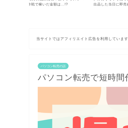
!?
出品した当日に即売れちゃ...
践した6か月の衝撃の
当サイトではアフィリエイト広告を利用していま
パソコン転売の話
パソコン転売で短時間