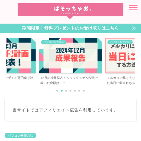
期間限定！無料プレゼントのお受け取りはこちら
パソコン転売の話
パソコン転売の話
転売で月100万円稼ぐ計
12月の成果発表！ムッツリスケベ作戦で
メルカリで早く売りた
稼いだ金額は…!?
た当日に即売れちゃ...
当サイトではアフィリエイト広告を利用しています。
パソコン転売の話