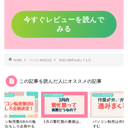
今すぐレビューを読んで
みる
HOME
パソコン転売の話
転売の限界を感じてます。
この記事を読んだ人にオススメの記事
コン転売の話
パソコン転売の話
パソコン転売の話
ソコン転売塾GBAの勉
3月の繁忙期の裏側は。
パソコン転売は作業
会でおもしろ企画やる
すむ