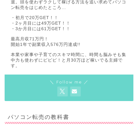
退。頭を使わずラクして稼げる方法を追い求めてパソコ
ン転売をはじめたところ…
・初月で20万GET！！
・2ヶ月目には49万GET！！
・3か月目には61万GET！！
最高月収71万円！
開始1年で副業収入576万円達成!!
本業や家事や子育てのスキマ時間に、時間も脳みそも集
中力も使わずにピピピ！と月30万ほど稼いでる主婦で
す。
＼ Follow me ／
パソコン転売の教科書