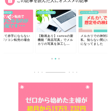
この記事を読んだ人にオススメの記事
コン転売の話
パソコン転売の話
パソコン転売の話
売って赤字にならない
【動画あり】canvaの新
メルカリでの神対応
？パソコン転売の場合
機能「商品写真」でメル
私、知らない間にい
カリの写真を加工し...
になってました