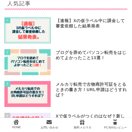
人気記事
1
【速報】Xの仮ラベル中に課金して
審査依頼した結果発表
2
ブログを辞めてパソコン転売をはじ
めてよかったこと13選！
3
メルカリ転売で古物商許可証をとる
ときの書き方！URL申請はどうすれ
ば？
4
Xで仮ラベルがつくのはなぜ？新し
いアカウントでの悲劇失態。
HOME
お問い合わせ
無料メルマガ
PC-BASレビュー