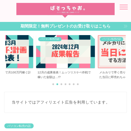
期間限定！無料プレゼントのお受け取りはこちら
パソコン転売の話
パソコン転売の話
転売で月100万円稼ぐ計
12月の成果発表！ムッツリスケベ作戦で
メルカリで早く売りた
稼いだ金額は…!?
た当日に即売れちゃ...
当サイトではアフィリエイト広告を利用しています。
パソコン転売の話