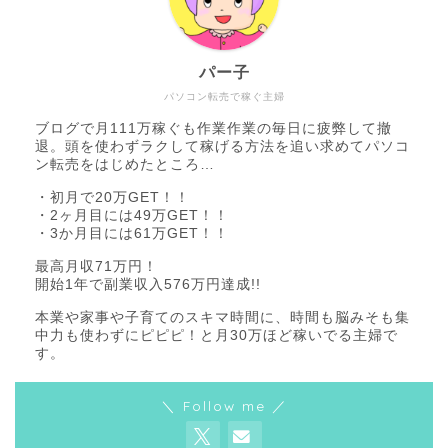
パー子
パソコン転売で稼ぐ主婦
ブログで月111万稼ぐも作業作業の毎日に疲弊して撤
退。頭を使わずラクして稼げる方法を追い求めてパソコ
ン転売をはじめたところ…
・初月で20万GET！！
・2ヶ月目には49万GET！！
・3か月目には61万GET！！
最高月収71万円！
開始1年で副業収入576万円達成!!
本業や家事や子育てのスキマ時間に、時間も脳みそも集
中力も使わずにピピピ！と月30万ほど稼いでる主婦で
す。
＼ Follow me ／