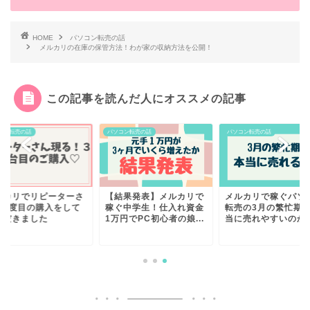
HOME
パソコン転売の話
メルカリの在庫の保管方法！わが家の収納方法を公開！
この記事を読んだ人にオススメの記事
コン転売の話
パソコン転売の話
パソコン転売の話
ルカリでリピーターさ
【結果発表】メルカリで
メルカリで稼ぐパソ
に3度目の購入をして
稼ぐ中学生！仕入れ資金
転売の3月の繁忙期
ただきました
1万円でPC初心者の娘...
当に売れやすいのか