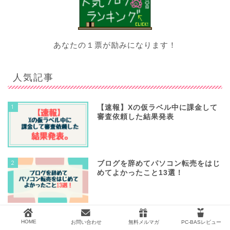
あなたの１票が励みになります！
人気記事
1
【速報】Xの仮ラベル中に課金して
審査依頼した結果発表
2
ブログを辞めてパソコン転売をはじ
めてよかったこと13選！
3
メルカリ転売で古物商許可証をとる
HOME
お問い合わせ
無料メルマガ
PC-BASレビュー
ときの書き方！URL申請はどうすれ