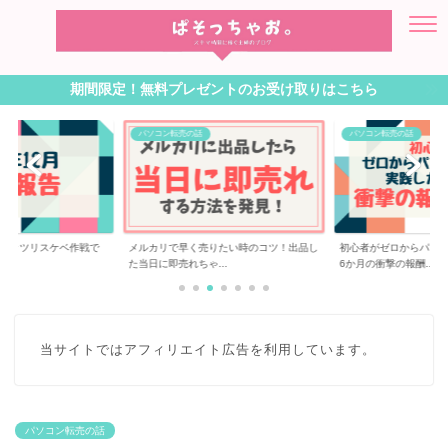
期間限定！無料プレゼントのお受け取りはこちら
パソコン転売の話
パソコン転売の話
！ムッツリスケベ作戦で
メルカリで早く売りたい時のコツ！出品し
初心者がゼロからパソ
た当日に即売れちゃ...
6か月の衝撃の報酬...
当サイトではアフィリエイト広告を利用しています。
パソコン転売の話