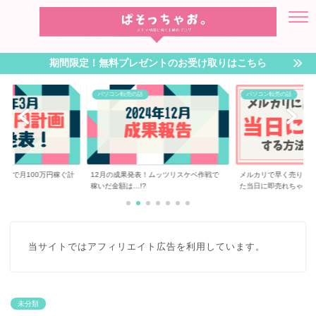
期間限定！無料プレゼントのお受け取りはこちら
パソコン転売の話
パソコン転売の話
転売で月100万円稼ぐ計
12月の成果発表！ムッツリスケベ作戦で
メルカリで早く売りた
稼いだ金額は…!?
た当日に即売れちゃ...
当サイトではアフィリエイト広告を利用しています。
未分類