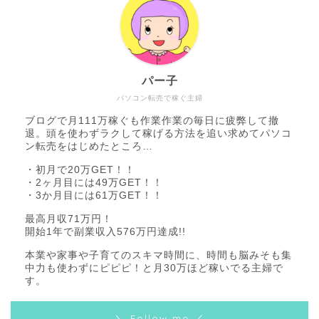
パー子
パソコン転売で稼ぐ主婦
ブログで月111万稼ぐも作業作業の毎日に疲弊して撤
退。頭を使わずラクして稼げる方法を追い求めてパソコ
ン転売をはじめたところ…
・初月で20万GET！！
・2ヶ月目には49万GET！！
・3か月目には61万GET！！
最高月収71万円！
開始1年で副業収入576万円達成!!
本業や家事や子育てのスキマ時間に、時間も脳みそも集
中力も使わずにピピピ！と月30万ほど稼いでる主婦で
す。
＼ Follow me ／