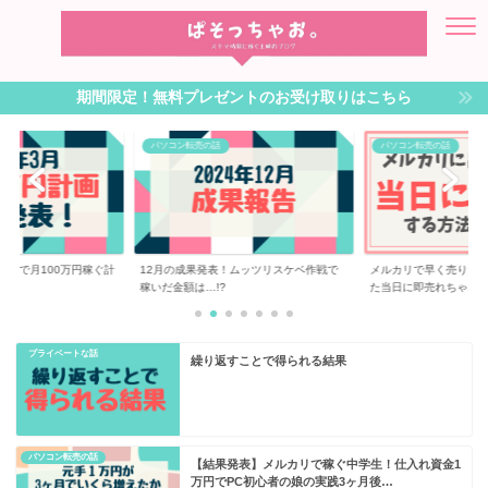
期間限定！無料プレゼントのお受け取りはこちら
パソコン転売の話
パソコン転売の話
転売で月100万円稼ぐ計
12月の成果発表！ムッツリスケベ作戦で
メルカリで早く売りた
稼いだ金額は…!?
た当日に即売れちゃ...
プライベートな話
繰り返すことで得られる結果
パソコン転売の話
【結果発表】メルカリで稼ぐ中学生！仕入れ資金1
万円でPC初心者の娘の実践3ヶ月後…