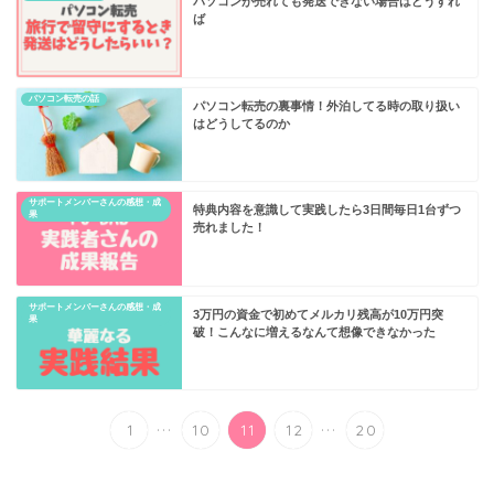
パソコンが売れても発送できない場合はどうすれ
ば
パソコン転売の話
パソコン転売の裏事情！外泊してる時の取り扱い
はどうしてるのか
サポートメンバーさんの感想・成
特典内容を意識して実践したら3日間毎日1台ずつ
果
売れました！
サポートメンバーさんの感想・成
3万円の資金で初めてメルカリ残高が10万円突
果
破！こんなに増えるなんて想像できなかった
...
...
1
10
11
12
20