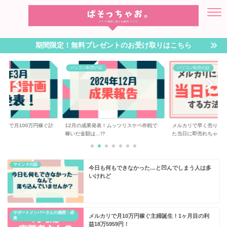
期間限定！無料プレゼントのお受け取りはこちら
パソコン転売の話
パソコン転売の話
転売で月100万円稼ぐ計
12月の成果発表！ムッツリスケベ作戦で
メルカリで早く売りた
稼いだ金額は…!?
た当日に即売れちゃ...
マインドの話
今日も何もできなかった…と凹んでしまう人は多
いけれど
サポートメンバーさんの感想・成
メルカリで月10万円稼ぐ主婦誕生！1ヶ月目の利
果
益18万5959円！