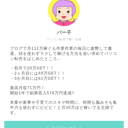
パー子
パソコン転売で稼ぐ主婦
ブログで月111万稼ぐも作業作業の毎日に疲弊して撤
退。頭を使わずラクして稼げる方法を追い求めてパソコ
ン転売をはじめたところ…
・初月で20万GET！！
・2ヶ月目には49万GET！！
・3か月目には61万GET！！
最高月収71万円！
開始1年で副業収入576万円達成!!
本業や家事や子育てのスキマ時間に、時間も脳みそも集
中力も使わずにピピピ！と月30万ほど稼いでる主婦で
す。
＼ Follow me ／