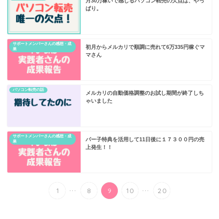
月30万稼いで感じるパソコン転売の欠点は、やっ
ぱり。
サポートメンバーさんの感想・成
初月からメルカリで順調に売れて6万335円稼ぐマ
果
マさん
パソコン転売の話
メルカリの自動価格調整のお試し期間が終了しち
ゃいました
サポートメンバーさんの感想・成
パー子特典を活用して11日後に１７３００円の売
果
上発生！！
...
...
1
8
9
10
20