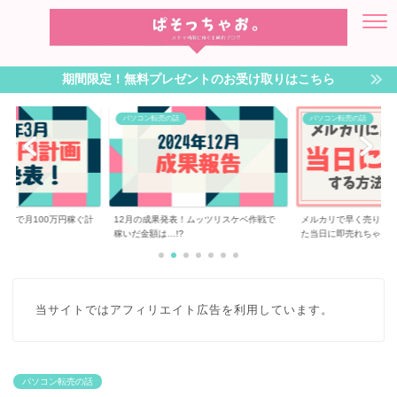
期間限定！無料プレゼントのお受け取りはこちら
パソコン転売の話
パソコン転売の話
転売で月100万円稼ぐ計
12月の成果発表！ムッツリスケベ作戦で
メルカリで早く売りた
稼いだ金額は…!?
た当日に即売れちゃ...
当サイトではアフィリエイト広告を利用しています。
パソコン転売の話