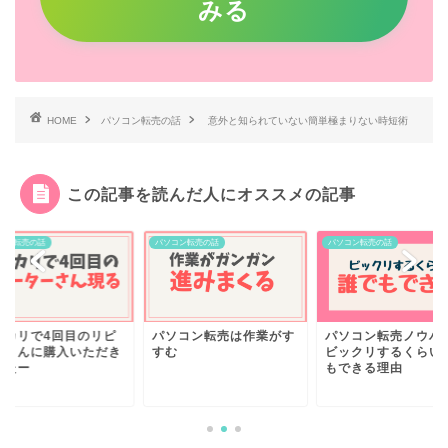
みる
HOME
パソコン転売の話
意外と知られていない簡単極まりない時短術
この記事を読んだ人にオススメの記事
コン転売の話
パソコン転売の話
パソコン転売の話
ルカリで4回目のリピ
パソコン転売は作業がす
パソコン転売ノウハ
タさんに購入いただき
すむ
ビックリするくらい
したー
もできる理由