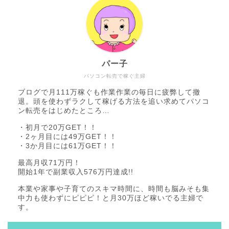
パー子
パソコン転売で稼ぐ主婦
ブログで月111万稼ぐも作業作業の毎日に疲弊して撤
退。頭を使わずラクして稼げる方法を追い求めてパソコ
ン転売をはじめたところ…
・初月で20万GET！！
・2ヶ月目には49万GET！！
・3か月目には61万GET！！
最高月収71万円！
開始1年で副業収入576万円達成!!
本業や家事や子育てのスキマ時間に、時間も脳みそも集
中力も使わずにピピピ！と月30万ほど稼いでる主婦で
す。