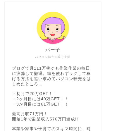
パー子
パソコン転売で稼ぐ主婦
ブログで月111万稼ぐも作業作業の毎日
に疲弊して撤退。頭を使わずラクして稼
げる方法を追い求めてパソコン転売をは
じめたところ…
・初月で20万GET！！
・2ヶ月目には49万GET！！
・3か月目には61万GET！！
最高月収71万円！
開始1年で副業収入576万円達成!!
本業や家事や子育てのスキマ時間に、時