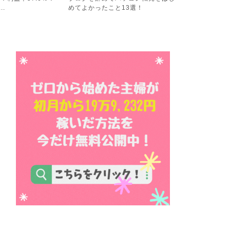
13選！
レ！６４．６％でパソコン...
稼ぐ計画の結