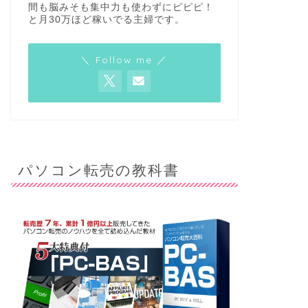
間も脳みそも集中力も使わずにピピピ！
と月30万ほど稼いでる主婦です。
＼ Follow me ／
パソコン転売の教科書