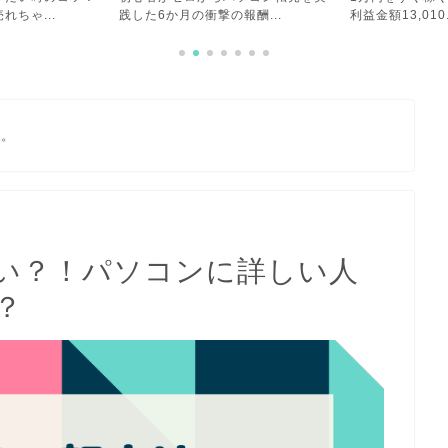
報酬...
利益金額13,010...
めてよかったこと
す。
い？！パソコンに詳しい人
？