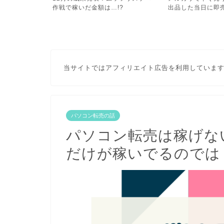
!?
出品した当日に即売れちゃ...
践した6か月の衝撃の
当サイトではアフィリエイト広告を利用していま
パソコン転売の話
パソコン転売は稼げな
だけが稼いでるのでは