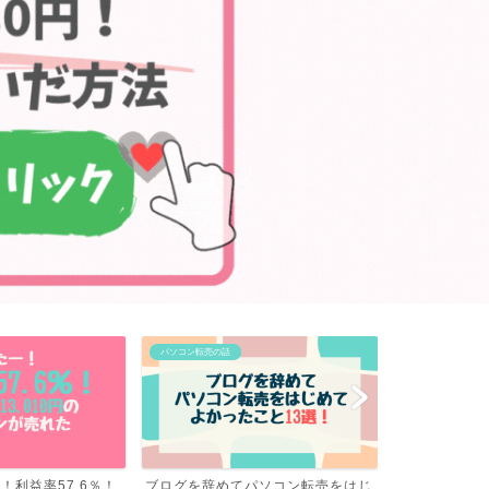
パソコン転売の話
パソコン転売の話
パソコン転売をはじ
転売の利益率が高いのはやっぱりコ
【速報】パソ