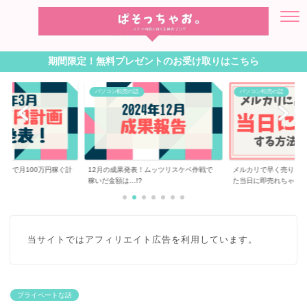
期間限定！無料プレゼントのお受け取りはこちら
パソコン転売の話
パソコン転売の話
転売で月100万円稼ぐ計
12月の成果発表！ムッツリスケベ作戦で
メルカリで早く売りた
稼いだ金額は…!?
た当日に即売れちゃ...
当サイトではアフィリエイト広告を利用しています。
プライベートな話