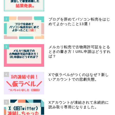
2
ブログを辞めてパソコン転売をはじ
めてよかったこと13選！
3
メルカリ転売で古物商許可証をとる
ときの書き方！URL申請はどうすれ
ば？
4
Xで仮ラベルがつくのはなぜ？新し
いアカウントでの悲劇失態。
5
Xアカウントが凍結されて永続的に
読み取り専用になりました。