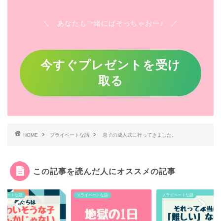
＼ あなたも一緒にぱそっちゃおー♪ ／
今すぐプレゼントを受け
取る
HOME
プライベートな話
息子の成人式に行ってきました。
この記事を読んだ人にオススメの記事
イベートな話
プライベートな話
プライベートな話