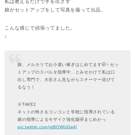
私は教えるだけで手を出さず
娘がセットアップをして写真を撮って出品。
こんな感じで頑張ってました。
↓
娘、メルカリでお小遣い稼ぎはじめてます🤭✨セッ
トアップのスパルタ指導中…とみせかけて私は口
出し専門で、大谷さん見ながらスチーマー浴びて
るなう！
※TAKE2
ネットの怖さをコンコンと学校に指導されている
娘の指導によるモザイク強化版🤣まじめかっ
pic.twitter.com/gjBOWUGe4l