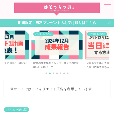
期間限定！無料プレゼントのお受け取りはこちら
パソコン転売の話
パソコン転売の話
転売で月100万円稼ぐ計
12月の成果発表！ムッツリスケベ作戦で
メルカリで早く売りた
稼いだ金額は…!?
た当日に即売れちゃ...
当サイトではアフィリエイト広告を利用しています。
パソコン転売の話