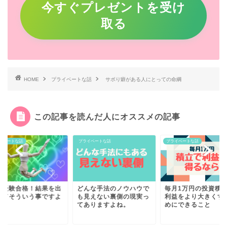
今すぐプレゼントを受け
取る
HOME
プライベートな話
サボり癖がある人にとっての命綱
この記事を読んだ人にオススメの記事
イベートな話
プライベートな話
プライベートな話
学受験合格！結果を出
どんな手法のノウハウで
毎月1万円の投資積
ってそういう事ですよ
も見えない裏側の現実っ
利益をより大きくす
。
てありますよね。
めにできること