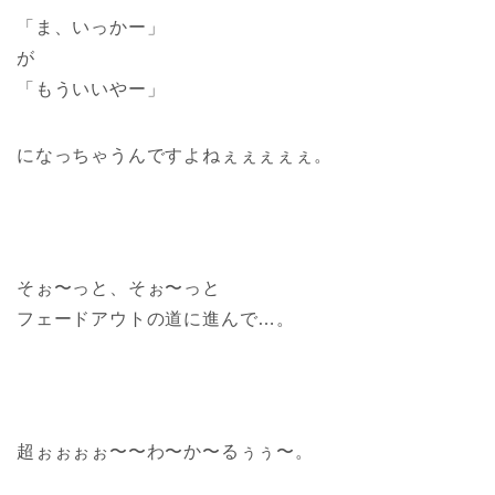
「ま、いっかー」
が
「もういいやー」
になっちゃうんですよねぇぇぇぇぇ。
そぉ〜っと、そぉ〜っと
フェードアウトの道に進んで…。
超ぉぉぉぉ〜〜わ〜か〜るぅぅ〜。