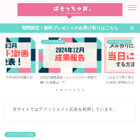
期間限定！無料プレゼントのお受け取りはこちら
パソコン転売の話
パソコン転売の話
転売で月100万円稼ぐ計
12月の成果発表！ムッツリスケベ作戦で
メルカリで早く売りた
稼いだ金額は…!?
た当日に即売れちゃ...
当サイトではアフィリエイト広告を利用しています。
プライベートな話