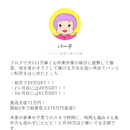
パー子
パソコン転売で稼ぐ主婦
ブログで月111万稼ぐも作業作業の毎日に疲弊して撤
退。頭を使わずラクして稼げる方法を追い求めてパソコ
ン転売をはじめたところ…
・初月で20万GET！！
・2ヶ月目には49万GET！！
・3か月目には61万GET！！
最高月収71万円！
開始1年で副業収入576万円達成!!
本業や家事や子育てのスキマ時間に、時間も脳みそも集
中力も使わずにピピピ！と月30万ほど稼いでる主婦で
す。