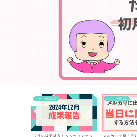
パソコン転売の話
パソコン転売の話
ッツリスケベ
メルカリで早く売りたい時のコツ！
初心者がゼロから