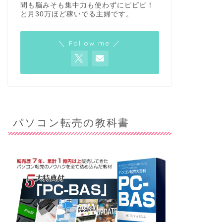
間も脳みそも集中力も使わずにピピピ！
と月30万ほど稼いでる主婦です。
＼ Follow me ／
パソコン転売の教科書