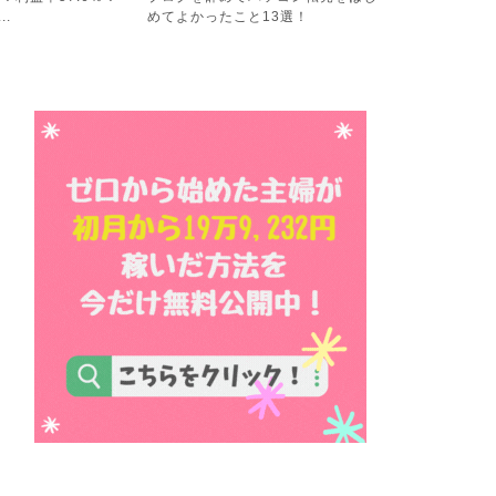
13選！
レ！６４．６％でパソコン...
稼ぐ計画の結