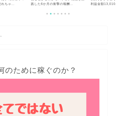
報酬...
利益金額13,010...
めてよかったこと
す。
何のために稼ぐのか？