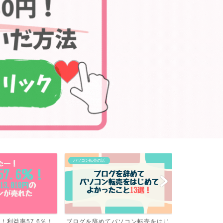
パソコン転売の話
パソコン転売の話
パソコン転売をはじ
転売の利益率が高いのはやっぱりコ
【速報】パソ