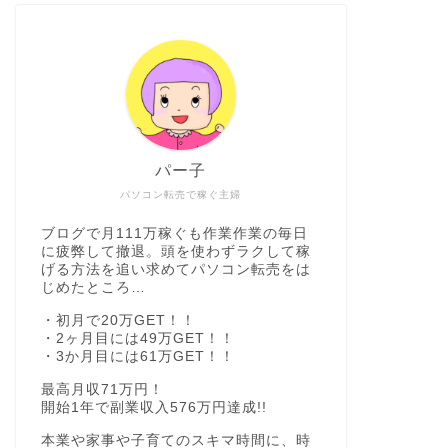
パー子
パソコン転売で稼ぐ主婦
ブログで月111万稼ぐも作業作業の毎日
に疲弊して撤退。頭を使わずラクして稼
げる方法を追い求めてパソコン転売をは
じめたところ…
・初月で20万GET！！
・2ヶ月目には49万GET！！
・3か月目には61万GET！！
最高月収71万円！
開始1年で副業収入576万円達成!!
本業や家事や子育てのスキマ時間に、時