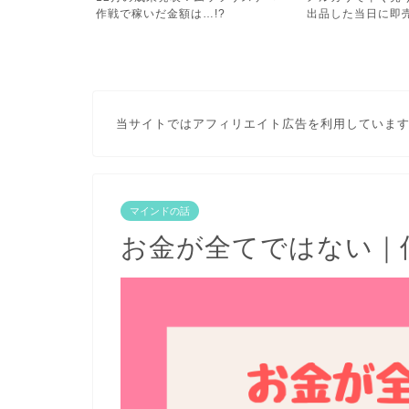
!?
出品した当日に即売れちゃ...
践した6か月の衝撃の
当サイトではアフィリエイト広告を利用していま
マインドの話
お金が全てではない｜